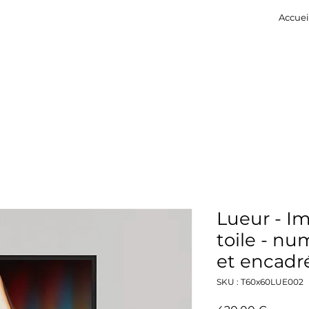
Accuei
Lueur - I
toile - nu
et encadr
SKU : T60x60LUE002