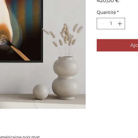
Prix
420,00 €
Quantité
*
Ajo
 américaine noir mat