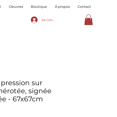
l
Oeuvres
Boutique
Á propos
Contact
Se connecter
mpression sur
mérotée, signée
ée - 67x67cm