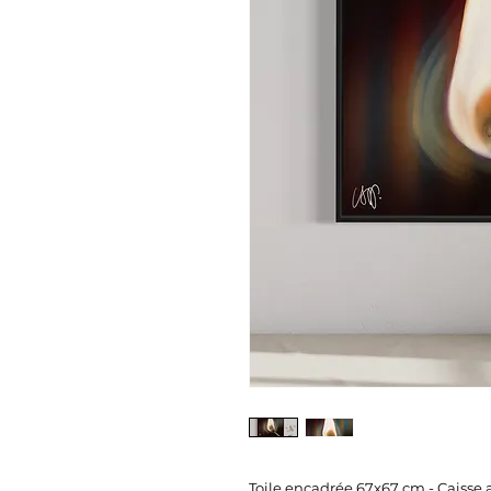
Toile encadrée 67x67 cm - Caisse