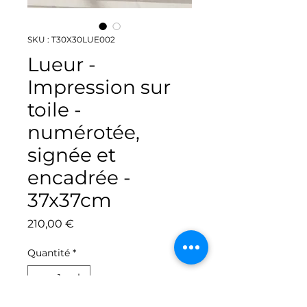
SKU : T30X30LUE002
Lueur -
Impression sur
toile -
numérotée,
signée et
encadrée -
37x37cm
Prix
210,00 €
Quantité
*