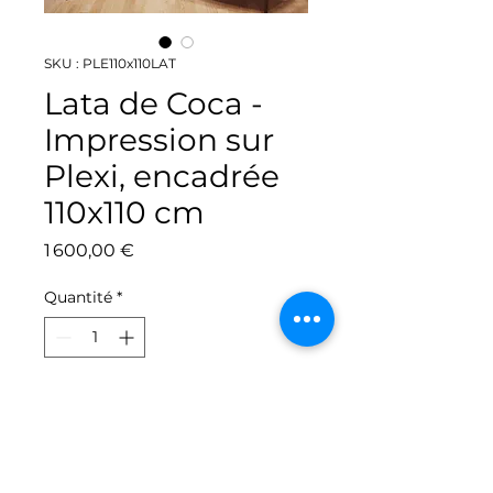
SKU : PLE110x110LAT
Lata de Coca -
Impression sur
Plexi, encadrée
110x110 cm
Prix
1 600,00 €
Quantité
*
Ajouter au panier
Sérigraphie numérique miroir plexi