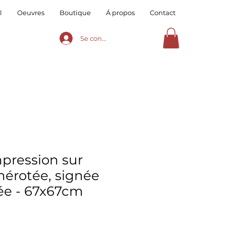
l
Oeuvres
Boutique
Á propos
Contact
Se connecter
mpression sur
mérotée, signée
ée - 67x67cm