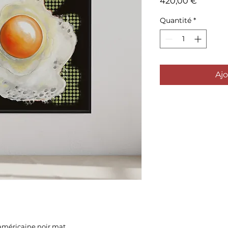
Prix
420,00 €
Quantité
*
Ajo
 américaine noir mat