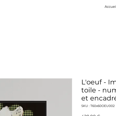
Accuei
L'oeuf - I
toile - nu
et encadr
SKU : T60x60OEU002