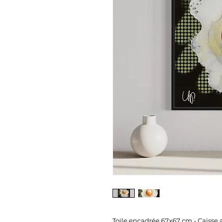
Toile encadrée 67x67 cm - Caisse