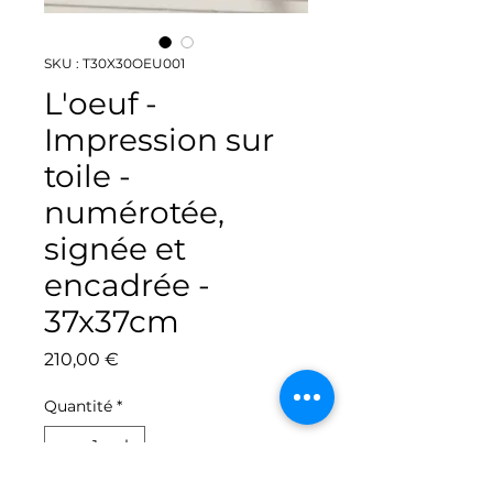
SKU : T30X30OEU001
L'oeuf -
Impression sur
toile -
numérotée,
signée et
encadrée -
37x37cm
Prix
210,00 €
Quantité
*