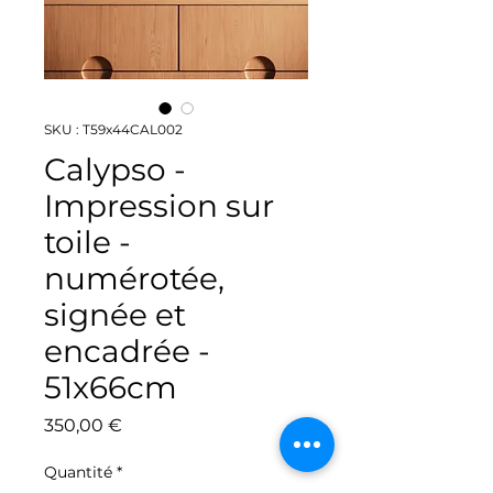
SKU : T59x44CAL002
Calypso -
Impression sur
toile -
numérotée,
signée et
encadrée -
51x66cm
Prix
350,00 €
Quantité
*