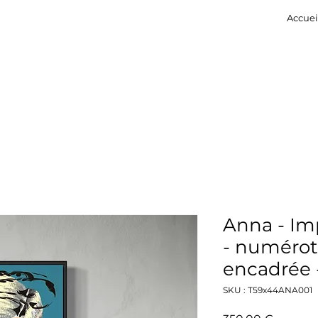
Accuei
Anna - Imp
- numérot
encadrée 
SKU : T59x44ANA001