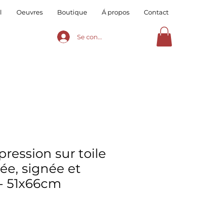
l
Oeuvres
Boutique
Á propos
Contact
Se connecter
ression sur toile
ée, signée et
- 51x66cm