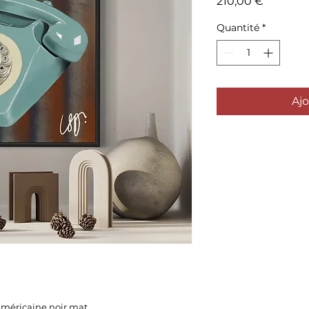
Prix
210,00 €
Quantité
*
Ajo
américaine noir mat