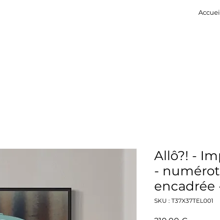
Accuei
Allô?! - Im
- numérot
encadrée 
SKU : T37X37TEL001