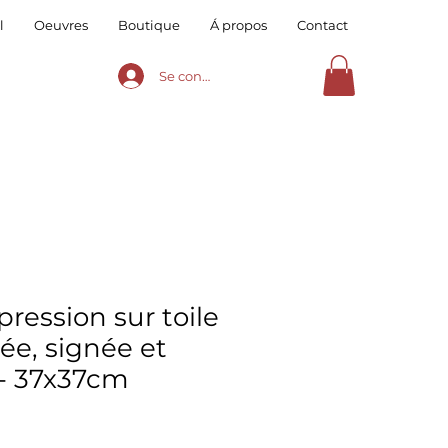
l
Oeuvres
Boutique
Á propos
Contact
Se connecter
pression sur toile
ée, signée et
- 37x37cm